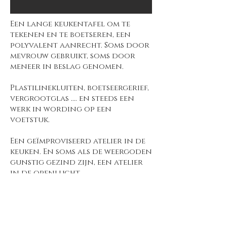
Een lange keukentafel om te
tekenen en te boetseren, een
polyvalent aanrecht. Soms door
mevrouw gebruikt, soms door
meneer in beslag genomen.
Plastilinekluiten, boetseergerief,
vergrootglas .... en steeds een
werk in wording op een
voetstuk.
Een geïmproviseerd atelier in de
keuken. En soms als de weergoden
gunstig gezind zijn, een atelier
in de openlucht.
Als autodidact moet je
vindingrijk, handig en doe-het-
zelver zijn.