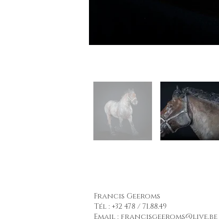
Francis Geeroms
Tél : +32 478 / 71.88.49
Email :
francisgeeroms@live.be